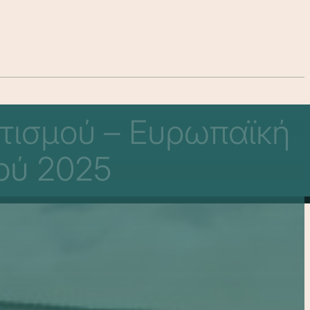
τισμού – Ευρωπαϊκή
ού 2025