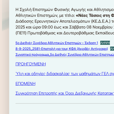
Η Σχολή Επιστημών Φυσικής Αγωγής και Αθλητισμού 
Αθλητικών Επιστημών, με τίτλο:
«Νέες Τάσεις στη 
Διάδοσης Ερευνητικών Αποτελεσμάτων (ΚΕ.Δ.Ε.Α.) το
2025 και ώρα 09:00 έως και Σάββατο 08 Νοεμβρίου 
(ΠΕ11) Πρωτοβάθμιας και Δευτεροβάθμιας Εκπαίδευ
5o Διεθνές Συνέδριο Αθλητικών Επιστημών – Έκδοση 1
ΛΗΨΗ
8-9-2025_2581-Επιστολή για τους ΚΦΑ (Ακριβές Αντίγραφο)
Λ
Συνοπτικό πρόγραμμα_5ο Διεθνές Συνέδριο Αθλητικών Επιστη
ΠΡΟΗΓΟΥΜΕΝΗ
Ύλη και οδηγίες διδασκαλίας των μαθημάτων ΓΕΛ σ
ΕΠΟΜΕΝΗ
Συγκρότηση Επιτροπής και Όροι Διεξαγωγής Κατατακ