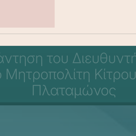
άντηση του Διευθυντ
Μητροπολίτη Κίτρους
Πλαταμώνος