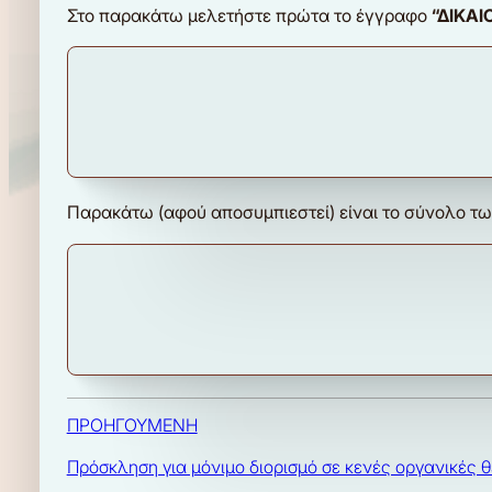
Στο παρακάτω μελετήστε πρώτα το έγγραφο
“ΔΙΚΑΙ
Παρακάτω (αφού αποσυμπιεστεί) είναι το σύνολο τω
ΠΡΟΗΓΟΥΜΕΝΗ
Πρόσκληση για μόνιμο διορισμό σε κενές οργανικές θ