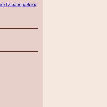
τικό Γλωσσομάθειας