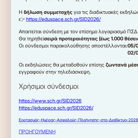
Η
δήλωση συμμετοχής
για τις διαδικτυακές εκδηλ
👉
https://eduspace.sch.gr/SID2026/
Απαιτείται σύνδεση με τον επίσημο λογαριασμό ΠΣΔ
Θα τηρηθεί
σειρά προτεραιότητας (έως 1.000 θέσε
Οι σύνδεσμοι παρακολούθησης αποστέλλονται:
05/
02/0
Οι εκδηλώσεις θα μεταδοθούν επίσης
ζωντανά μέσω
εγγραφούν στην τηλεδιάσκεψη.
Χρήσιμοι σύνδεσμοι
https://www.sch.gr/SID2026
https://eduspace.sch.gr/SID2026/
Εορτασμός-Ημέρας-Ασφαλούς-Πλοήγησης-στο-Διαδίκτυο-202
ΠΡΟΗΓΟΥΜΕΝΗ