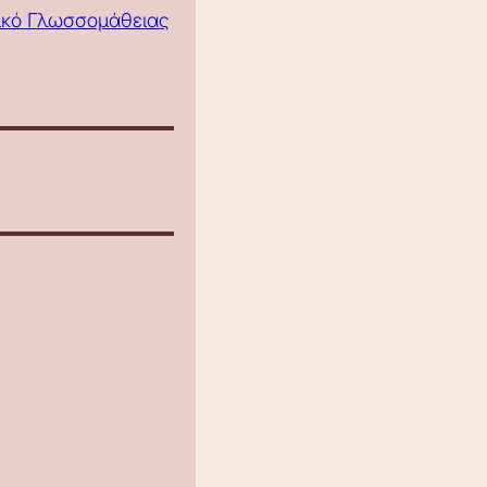
τικό Γλωσσομάθειας