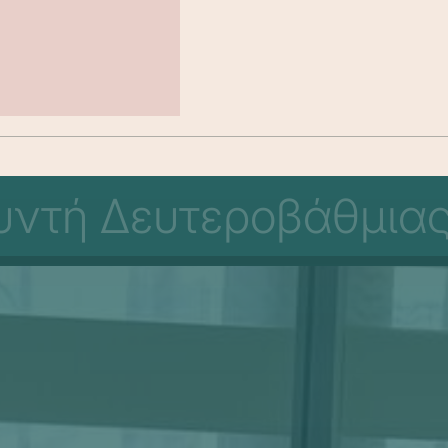
υντή Δευτεροβάθμιας