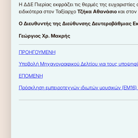
Η ΔΔΕ Πιερίας εκφράζει τις θερμές της ευχαριστίες
ειδικότερα στον Ταξίαρχο
Τζήκα Αθανάσιο
και στον
Ο Διευθυντής της Διεύθυνσης Δευτεροβάθμιας Ε
Γεώργιος Χρ. Μακρής
ΠΡΟΗΓΟΥΜΕΝΗ
Υποβολή Μηχανογραφικού Δελτίου για τους υποψηφ
ΕΠΟΜΕΝΗ
Πρόσκληση εμπειροτεχνών ιδιωτών μουσικών (ΕΜ16) γ