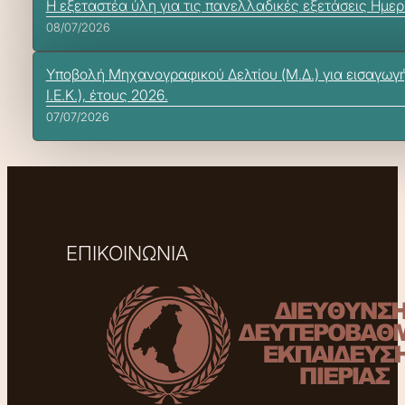
Η εξεταστέα ύλη για τις πανελλαδικές εξετάσεις Ημε
08/07/2026
Υποβολή Μηχανογραφικού Δελτίου (Μ.Δ.) για εισαγωγή
Ι.Ε.Κ.), έτους 2026.
07/07/2026
ΕΠΙΚΟΙΝΩΝΙΑ