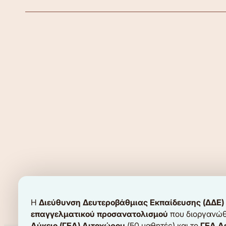
Η
Διεύθυνση Δευτεροβάθμιας Εκπαίδευσης (ΔΔΕ) 
επαγγελματικού προσανατολισμού
που διοργανώθ
Λύκειο (ΓΕΛ) Λιτοχώρου
(50 μαθητές) και το
ΓΕΛ Λ