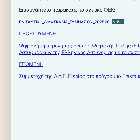
Επισυνάπτεται παρακάτω το σχετικό ΦΕΚ:
ΕΝΙΣΧΥΤΙΚΗ_ΔΙΔΑΣΚΑΛΙΑ_ΓΥΜΝΑΣΙΟΥ_202526
ΛΗΨΗ
ΠΡΟΗΓΟΥΜΕΝΗ
Ψηφιακή εφαρμογή της Ενιαίας Ψηφιακής Πύλης (ΕΨΠ
Αστυφυλάκων της Ελληνικής Αστυνομίας με το σύσ
ΕΠΟΜΕΝΗ
Συμμετοχή της Δ.Δ.Ε. Πιερίας στο πρόγραμμα Era