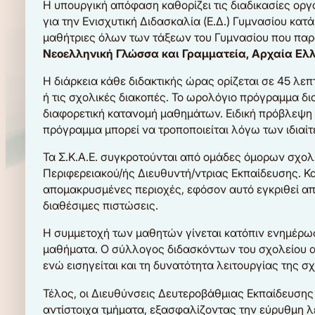
Η υπουργική απόφαση καθορίζει τις διαδικασίες ορ
για την Ενισχυτική Διδασκαλία (Ε.Δ.) Γυμνασίου κατ
μαθήτριες όλων των τάξεων του Γυμνασίου που παρ
Νεοελληνική Γλώσσα και Γραμματεία, Αρχαία Ελλ
Η διάρκεια κάθε διδακτικής ώρας ορίζεται σε 45 λε
ή τις σχολικές διακοπές. Το ωρολόγιο πρόγραμμα διαφ
διαφορετική κατανομή μαθημάτων. Ειδική πρόβλεψη υ
πρόγραμμα μπορεί να τροποποιείται λόγω των ιδιαί
Τα Σ.Κ.Α.Ε. συγκροτούνται από ομάδες όμορων σχο
Περιφερειακού/ής Διευθυντή/ντριας Εκπαίδευσης. Κατ
απομακρυσμένες περιοχές, εφόσον αυτό εγκριθεί απ
διαθέσιμες πιστώσεις.
Η συμμετοχή των μαθητών γίνεται κατόπιν ενημέρωση
μαθήματα. Ο σύλλογος διδασκόντων του σχολείου αξι
ενώ εισηγείται και τη δυνατότητα λειτουργίας της 
Τέλος, οι Διευθύνσεις Δευτεροβάθμιας Εκπαίδευσης 
αντίστοιχα τμήματα, εξασφαλίζοντας την εύρυθμη λ