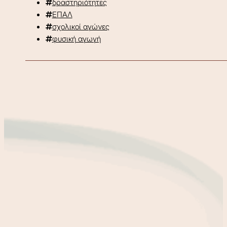
δραστηριότητες
ΕΠΑΛ
σχολικοί αγώνες
φυσική αγωγή