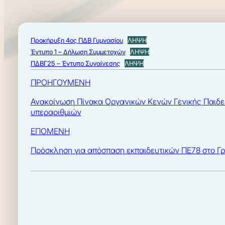
Προκήρυξη 4ος ΠΔΒ Γυμνασίου
ΛΗΨΗ
Έντυπο 1 – Δήλωση Συμμετοχών
ΛΗΨΗ
ΠΔΒΓ25 – Έντυπο Συναίνεσης
ΛΗΨΗ
ΠΡΟΗΓΟΥΜΕΝΗ
Ανακοίνωση Πίνακα Οργανικών Κενών Γενικής Παιδε
υπεραριθμιών
ΕΠΟΜΕΝΗ
Πρόσκληση για απόσπαση εκπαιδευτικών ΠΕ78 στο Γρ