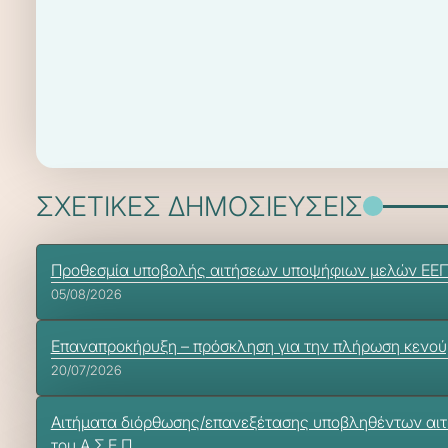
ΣΧΕΤΙΚΕΣ ΔΗΜΟΣΙΕΥΣΕΙΣ
Προθεσμία υποβολής αιτήσεων υποψήφιων μελών ΕΕΠ-ΕΒ
05/08/2026
Επαναπροκήρυξη – πρόσκληση για την πλήρωση κενούμ
20/07/2026
Αιτήματα διόρθωσης/επανεξέτασης υποβληθέντων αιτημά
του Α.Σ.Ε.Π.