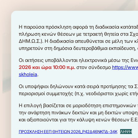
Η παρούσα πρόσκληση αφορά τη διαδικασία κατάταξη
πλήρωση κενών θέσεων με τετραετή θητεία στα Σχο
ΔΗΜ.Ω.Σ.). Η διαδικασία απευθύνεται σε μέλη των κ
υπηρετούν στη δημόσια δευτεροβάθμια εκπαίδευση, σε
Οι αιτήσεις υποβάλλονται ηλεκτρονικά μέσω της Εν
2026 και ώρα 10:00 π.μ.
στον σύνδεσμο
https://ww
skholeia
.
Οι υποψήφιοι δηλώνουν κατά σειρά προτίμησης τα Σ
περιορισμοί συμμετοχής (π.χ. νεοδιόριστοι χωρίς ε
Η επιλογή βασίζεται σε μοριοδότηση επιστημονικών
την ανάρτηση πινάκων δεκτών και μη δεκτών υποψηφί
και αξιοποιούνται για την κάλυψη κενών θέσεων Ε.Ε
ΠΡΟΣΚΛΗΣΗ ΕΕΠ ΘΗΤΕΙΩΝ 2026_Ρ42Δ46ΝΚΠΔ-34Κ
ΛΗΨΗ