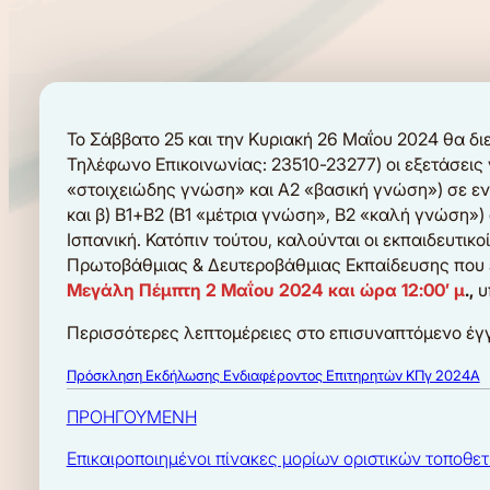
Το Σάββατο 25 και την Κυριακή 26 Μαΐου 2024 θα δι
Τηλέφωνο Επικοινωνίας: 23510-23277) οι εξετάσεις 
«στοιχειώδης γνώση» και Α2 «βασική γνώση») σε ενια
και β) Β1+Β2 (Β1 «μέτρια γνώση», Β2 «καλή γνώση») 
Ισπανική. Κατόπιν τούτου, καλούνται οι εκπαιδευτικο
Πρωτοβάθμιας & Δευτεροβάθμιας Εκπαίδευσης που ε
Μεγάλη Πέμπτη 2 Μαΐου 2024 και ώρα 12:00’ μ
.,
υ
Περισσότερες λεπτομέρειες στο επισυναπτόμενο έγ
Πρόσκληση Εκδήλωσης Ενδιαφέροντος Επιτηρητών ΚΠγ 2024Α
ΠΡΟΗΓΟΥΜΕΝΗ
Επικαιροποιημένοι πίνακες μορίων οριστικών τοποθε