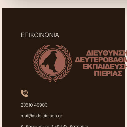
ΕΠΙΚΟΙΝΩΝΙΑ
23510 49900
mail@dide.pie.sch.gr
Κ. Καρυωτάκη 2, 60132, Κατερίνη