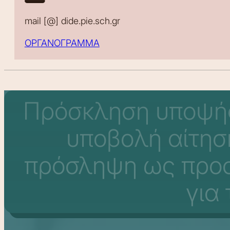
mail [@] dide.pie.sch.gr
ΟΡΓΑΝΟΓΡΑΜΜΑ
Πρόσκληση υποψήφ
υποβολή αίτησ
πρόσληψη ως προ
για