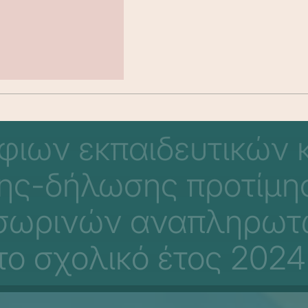
ιων εκπαιδευτικών κ
ης-δήλωσης προτίμησ
σωρινών αναπληρωτώ
 το σχολικό έτος 202