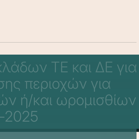
λάδων ΤΕ και ΔΕ για
ης περιοχών για
ν ή/και ωρομισθίων
4-2025