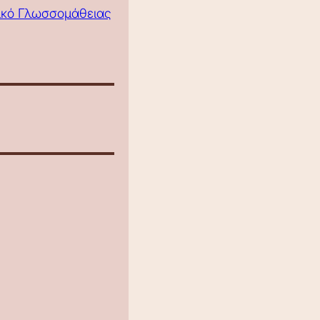
τικό Γλωσσομάθειας