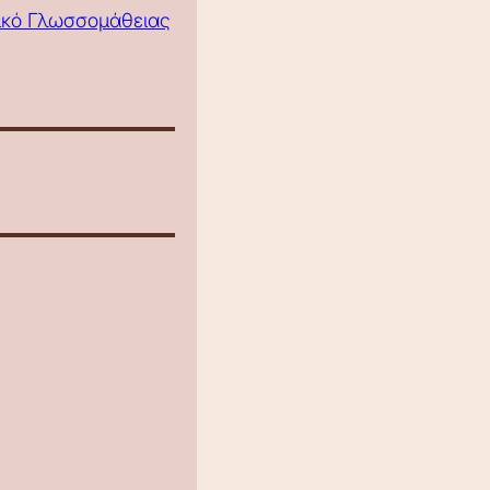
τικό Γλωσσομάθειας