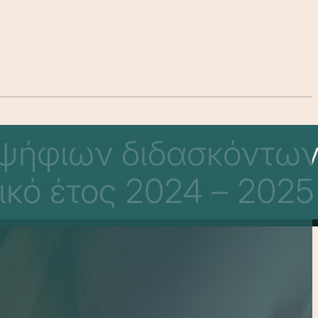
οψήφιων διδασκόντω
ικό έτος 2024 – 2025