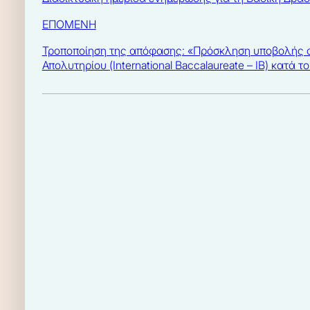
ΕΠΟΜΕΝΗ
Τροποποίηση της απόφασης: «Πρόσκληση υποβολής αί
Απολυτηρίου (International Baccalaureate – IB) κατά