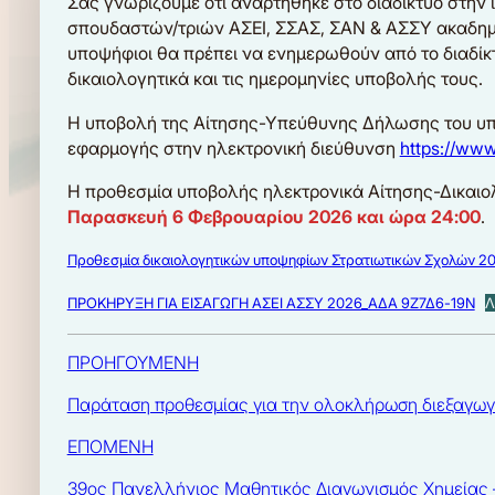
Σας γνωρίζουμε ότι αναρτήθηκε στο διαδίκτυο στην
σπουδαστών/τριών ΑΣΕΙ, ΣΣΑΣ, ΣΑΝ & ΑΣΣΥ ακαδημ
υποψήφιοι θα πρέπει να ενημερωθούν από το διαδίκ
δικαιολογητικά και τις ημερομηνίες υποβολής τους.
H υποβολή της Αίτησης-Υπεύθυνης Δήλωσης του υπο
εφαρμογής στην ηλεκτρονική διεύθυνση
https://www
Η προθεσμία υποβολής ηλεκτρονικά Αίτησης-Δικαιο
Παρασκευή 6 Φεβρουαρίου 2026 και ώρα 24:00
.
Προθεσμία δικαιολογητικών υποψηφίων Στρατιωτικών Σχολών 2
ΠΡΟΚΗΡΥΞΗ ΓΙΑ ΕΙΣΑΓΩΓΗ ΑΣΕΙ ΑΣΣΥ 2026_ΑΔΑ 9Ζ7Δ6-19Ν
Λ
ΠΡΟΗΓΟΥΜΕΝΗ
Παράταση προθεσμίας για την ολοκλήρωση διεξαγωγ
ΕΠΟΜΕΝΗ
39ος Πανελλήνιος Μαθητικός Διαγωνισμός Χημείας 