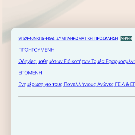
9ΠΖΨ46ΝΚΠΔ-ΗΘΔ_ΣΥΜΠΛΗΡΩΜΑΤΙΚΗ_ΠΡΟΣΚΛΗΣΗ
ΛΗΨΗ
ΠΡΟΗΓΟΥΜΕΝΗ
Οδηγίες μαθημάτων Ειδικοτήτων Τομέα Εφαρμοσμένων
ΕΠΟΜΕΝΗ
Ενημέρωση για τους Πανελλήνιους Αγώνες ΓΕ.Λ & ΕΠ