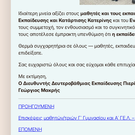
Ιδιαίτερη μνεία αξίζει στους
μαθητές και τους εκπα
Εκπαίδευσης και Κατάρτισης
Κατερίνης
και του
Εν
τους συμμετοχή, τον ενθουσιασμό και το συγκινητι
τους αποτέλεσε έμπρακτη υπενθύμιση ότι
η εκπαίδε
Θερμά συγχαρητήρια σε όλους — μαθητές, εκπαιδευτι
επιδείξατε.
Σας ευχαριστώ όλους και σας εύχομαι κάθε επιτυχί
Με εκτίμηση,
Ο Διευθυντής Δευτεροβάθμιας Εκπαίδευσης Πιερ
Γεώργιος Μακρής
ΠΡΟΗΓΟΥΜΕΝΗ
Επισκέψεις μαθητών/τριών Γ΄ Γυμνασίου και Α΄ ΓΕ.Λ. 
ΕΠΟΜΕΝΗ