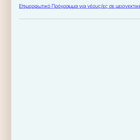
Επιμορφωτικό Πρόγραμμα για νέους/ες σε μειονεκτικ