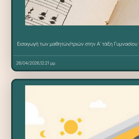
Εισαγωγή των μαθητών/τριών στην Α΄ τάξη Γυμνασίου
26/04/2026,12:21 μμ