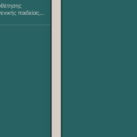
οθέτησης
νικής παιδείας,
ριξης, ΕΒΠ &