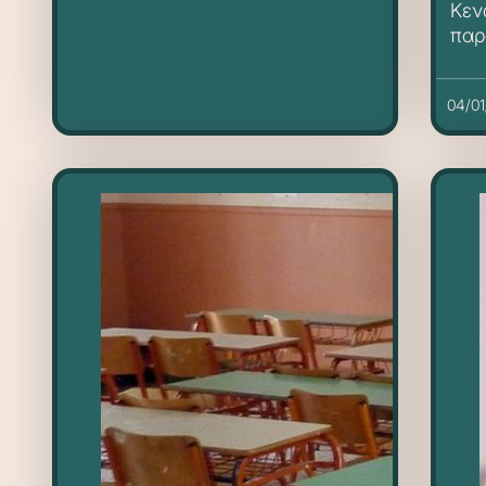
Κεν
παρ
04/01