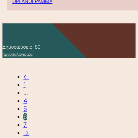
ΟΡΓΑΝΟΓΡΑΜΜΑ
Δημοσιεύσεις: 80
προϋπολογισμός
←
1
…
4
5
6
7
→