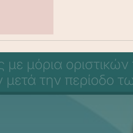
ες με μόρια οριστικώ
 μετά την περίοδο τ