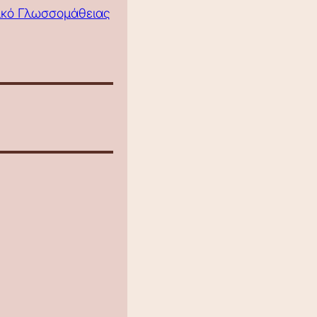
τικό Γλωσσομάθειας