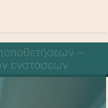
ν τοποθετήσεων –
ων ενστάσεων