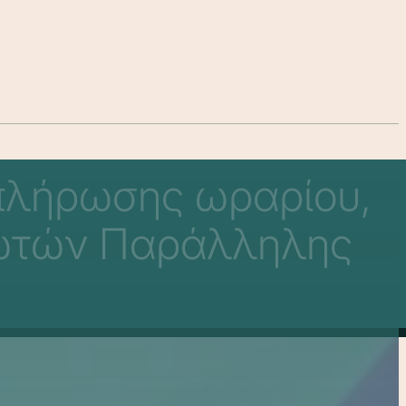
πλήρωσης ωραρίου,
ρωτών Παράλληλης