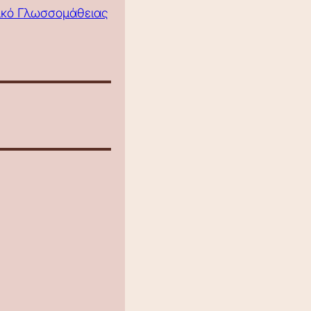
τικό Γλωσσομάθειας