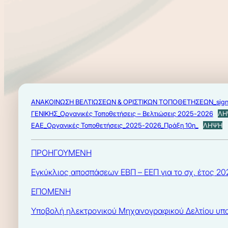
ΑΝΑΚΟΙΝΩΣΗ ΒΕΛΤΙΩΣΕΩΝ & ΟΡΙΣΤΙΚΩΝ ΤΟΠΟΘΕΤΗΣΕΩΝ_sig
ΓΕΝΙΚΗΣ_Οργανικές Τοποθετήσεις – Βελτιώσεις 2025-2026
ΛΗ
EAE_Οργανικές Τοποθετήσεις_2025-2026_Πράξη 10η_
ΛΗΨΗ
ΠΡΟΗΓΟΥΜΕΝΗ
Εγκύκλιος αποσπάσεων ΕΒΠ – ΕΕΠ για το σχ. έτος 20
ΕΠΟΜΕΝΗ
Υποβολή ηλεκτρονικού Μηχανογραφικού Δελτίου υπο