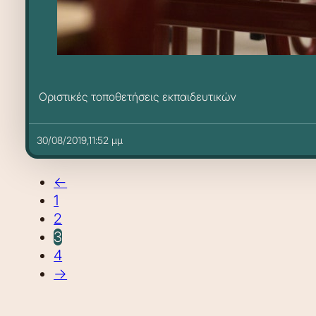
Οριστικές τοποθετήσεις εκπαιδευτικών
30/08/2019,11:52 μμ
←
1
2
3
4
→