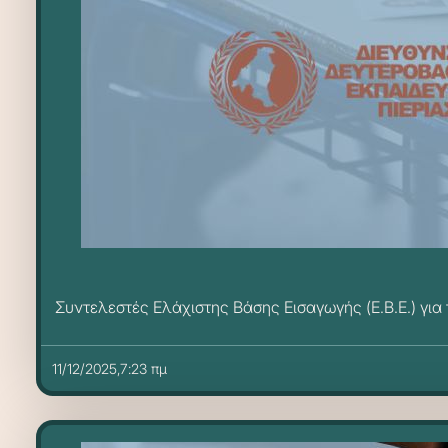
Συντελεστές Ελάχιστης Βάσης Εισαγωγής (Ε.Β.Ε.) για
11/12/2025,7:23 πμ